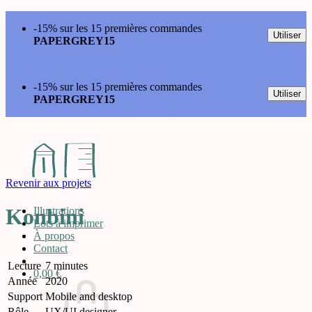
Passer
-15% sur les 15 premières commandes
au
Utiliser
PAPERGREY15
contenu
-15% sur les 15 premières commandes
Utiliser
PAPERGREY15
Revenir aux projets
Konbini
Illustrations
Lots à imprimer
À propos
Contact
Lecture
7 minutes
0,00
€
Année
2020
Support
Mobile and desktop
Rôle
UX/UI designer