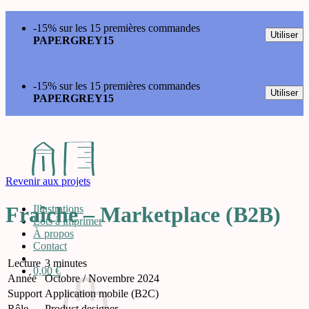
Passer
-15% sur les 15 premières commandes
au
Utiliser
PAPERGREY15
contenu
-15% sur les 15 premières commandes
Utiliser
PAPERGREY15
Revenir aux projets
Fraîche – Marketplace (B2B)
Illustrations
Lots à imprimer
À propos
Contact
Lecture
3 minutes
0,00
€
Année
Octobre / Novembre 2024
Support
Application mobile (B2C)
Rôle
Product designer