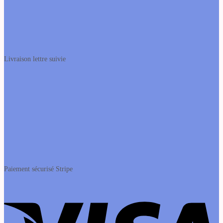
Livraison lettre suivie
Paiement sécurisé Stripe
V