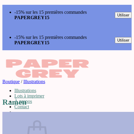
Passer
-15% sur les 15 premières commandes
au
Utiliser
PAPERGREY15
contenu
-15% sur les 15 premières commandes
Utiliser
PAPERGREY15
Boutique
/
Illustrations
Illustrations
Lots à imprimer
Ramen
À propos
Contact
0,00
€