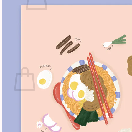
Votre panier est vide.
Retour à la boutique
Projets
Illustrations
À propos
Contact
Panier
Votre panier est vide.
Retour à la boutique