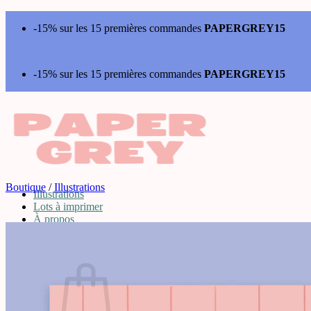
Passer
-15% sur les 15 premières commandes
PAPERGREY15
au
contenu
-15% sur les 15 premières commandes
PAPERGREY15
Boutique
/
Illustrations
Illustrations
Lots à imprimer
À propos
Contact
0,00
€