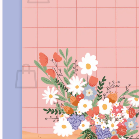
Votre panier est vide.
Retour à la boutique
Projets
Illustrations
À propos
Contact
Panier
Votre panier est vide.
Retour à la boutique