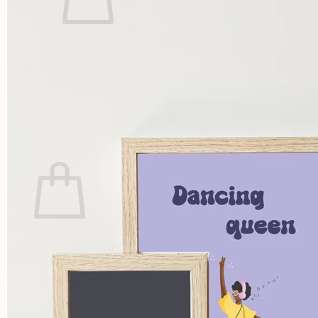
Votre panier est vide.
Retour à la boutique
Projets
Illustrations
À propos
Contact
Panier
Votre panier est vide.
Retour à la boutique