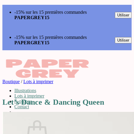
Passer
-15% sur les 15 premières commandes
au
Utiliser
PAPERGREY15
contenu
-15% sur les 15 premières commandes
Utiliser
PAPERGREY15
Boutique
/
Lots à imprimer
Illustrations
Lots à imprimer
Let’s Dance & Dancing Queen
À propos
Contact
0,00
€