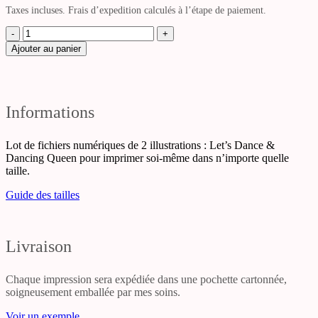
Taxes incluses. Frais d’expedition calculés à l’étape de paiement.
quantité
de
Ajouter au panier
Let's
Dance
&
Dancing
Queen
Informations
Lot de fichiers numériques de 2 illustrations : Let’s Dance &
Dancing Queen pour imprimer soi-même dans n’importe quelle
taille.
Guide des tailles
Livraison
Chaque impression sera expédiée dans une pochette cartonnée,
soigneusement emballée par mes soins.
Voir un exemple